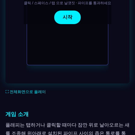
⛶ 전체화면으로 플레이
게임 소개
플래피는 탭하거나 클릭할 때마다 잠깐 위로 날아오르는 새
를 조종해 위아래로 설치된 파이프 사이의 좁은 통로를 통