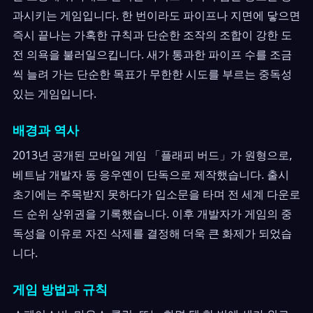
과시키는 게임입니다. 한 번이라도 파이프나 지면에 닿으면
즉시 끝나는 가혹한 규칙과 단순한 조작의 조합이 강한 도
전 의욕을 불러일으킵니다. 새가 통과한 파이프 수를 조금
씩 늘려 가는 단순한 목표가 무한한 시도를 부르는 중독성
있는 게임입니다.
배경과 역사
2013년 공개된 모바일 게임 「플래피 버드」가 원형으로,
베트남 개발자 동 응우옌이 단독으로 제작했습니다. 출시
초기에는 주목받지 못하다가 입소문을 타며 전 세계 다운로
드 순위 상위권을 기록했습니다. 이후 개발자가 게임의 중
독성을 이유로 자진 삭제를 결정해 더욱 큰 화제가 되었습
니다.
게임 방법과 규칙