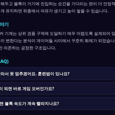
정해두고 블록이 거기에 진입하는 순간을 기다리는 편이 더 안정적
넓게 유지하면 위층에서 여유가 생기고 높이 쌓을 수 있습니다.
이야기
커 기계는 상위 경품 구역에 도달하기 매우 어렵도록 설계되어 있
턴이 변한다는 분석이 게이머들 사이에서 꾸준히 화제가 되었습니
 의존하는 공정한 구조입니다.
AQ)
빨라서 못 멈추겠어요. 훈련법이 있나요?
이 되면 바로 게임 오버인가요?
면 블록 속도가 계속 빨라지나요?