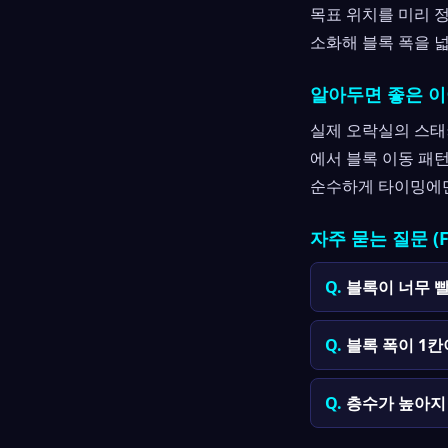
목표 위치를 미리 
소화해 블록 폭을 
알아두면 좋은 
실제 오락실의 스태
에서 블록 이동 패
순수하게 타이밍에만
자주 묻는 질문 (F
블록이 너무 
블록 폭이 1칸
층수가 높아지