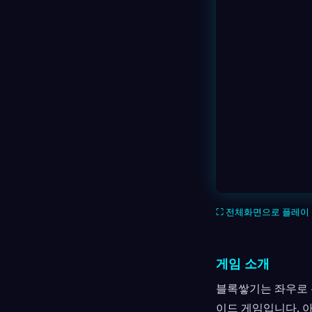
⛶ 전체화면으로 플레이
게임 소개
블록쌓기는 좌우로 
이드 게임입니다. 