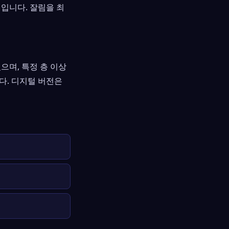
입니다. 잘림을 최
으며, 특정 층 이상
다. 디지털 버전은