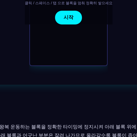
왕복 운동하는 블록을 정확한 타이밍에 정지시켜 아래 블록 위에
아래 블록과 어긋난 부분은 잘려 나가므로 올라갈수록 블록이 좁아