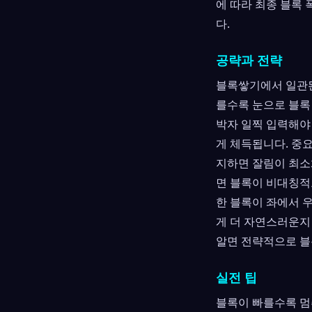
에 따라 최종 블록 
다.
공략과 전략
블록쌓기에서 일관된
를수록 눈으로 블록 
박자 일찍 입력해야
게 체득됩니다. 중요
지하면 잘림이 최소
면 블록이 비대칭적
한 블록이 좌에서 
게 더 자연스러운지
알면 전략적으로 블
실전 팁
블록이 빠를수록 멈