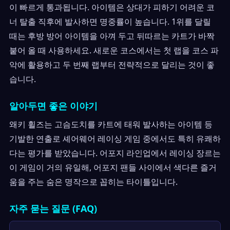
이 빠르게 통과됩니다. 아이템은 상대가 피하기 어려운 코
너 탈출 직후에 발사하면 명중률이 높습니다. 1위를 달릴
때는 후방 방어 아이템을 아껴 두고 뒤따르는 카트가 바짝
붙어 올 때 사용하세요. 새로운 코스에서는 첫 랩을 코스 파
악에 활용하고 두 번째 랩부터 전략적으로 달리는 것이 좋
습니다.
알아두면 좋은 이야기
왜키 휠즈는 고슴도치를 카트에 태워 발사하는 아이템 등
기발한 연출로 셰어웨어 레이싱 게임 중에서도 특히 유쾌하
다는 평가를 받았습니다. 어포지 라인업에서 레이싱 장르는
이 게임이 거의 유일해, 어포지 팬들 사이에서 색다른 즐거
움을 주는 숨은 명작으로 꼽히는 타이틀입니다.
자주 묻는 질문 (FAQ)