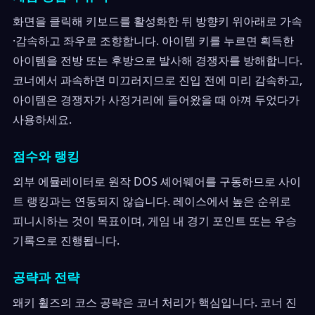
화면을 클릭해 키보드를 활성화한 뒤 방향키 위아래로 가속
·감속하고 좌우로 조향합니다. 아이템 키를 누르면 획득한
아이템을 전방 또는 후방으로 발사해 경쟁자를 방해합니다.
코너에서 과속하면 미끄러지므로 진입 전에 미리 감속하고,
아이템은 경쟁자가 사정거리에 들어왔을 때 아껴 두었다가
사용하세요.
점수와 랭킹
외부 에뮬레이터로 원작 DOS 셰어웨어를 구동하므로 사이
트 랭킹과는 연동되지 않습니다. 레이스에서 높은 순위로
피니시하는 것이 목표이며, 게임 내 경기 포인트 또는 우승
기록으로 진행됩니다.
공략과 전략
왜키 휠즈의 코스 공략은 코너 처리가 핵심입니다. 코너 진