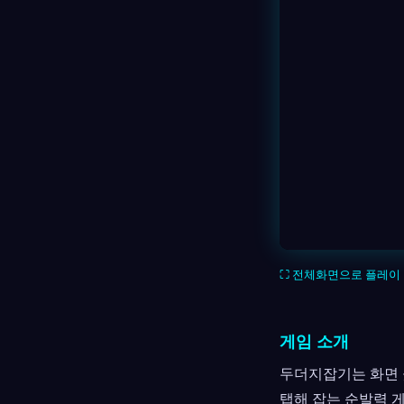
⛶ 전체화면으로 플레이
게임 소개
두더지잡기는 화면 
탭해 잡는 순발력 