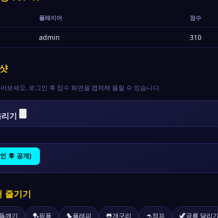
플레이어
점수
admin
310
증샷
어보세요. 로그인 후 점수 화면을 캡처해 올릴 수 있습니다.
올리기
인 후 공개)
더 즐기기
돌깨기
🏓
핑퐁
🐤
플래피
🐸
개구리
🦘
점프
🦖
공룡 달리