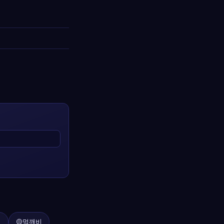
기
🟡
먹깨비