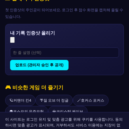
첫 인증샷의 주인공이 되어보세요. 로그인 후 점수 화면을 캡처해 올릴 수
있습니다.
내 기록 인증샷 올리기
업로드 (관리자 승인 후 공개)
🎮 비슷한 게임 더 즐기기
🪐
커맨더 킨4
🌴
질 오브 더 정글
🪄
호커스 포커스
👽
코스모의 우주모험
💎
크리스탈 케이브
이 사이트는 로그인 유지 및 맞춤 광고를 위해 쿠키를 사용합니다. 동의
🕵️
시크릿 에이전트
🐰
재즈 잭래빗
🌌
커맨더 킨1
하시면 맞춤 광고가 표시되며, 거부하셔도 서비스 이용에는 지장이 없