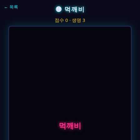
← 목록
🟡 먹깨비
점수 0 · 생명 3
먹깨비