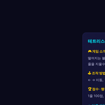
테트리스
🎮 게임 소
떨어지는 블
줄을 지울수
🕹 조작 방
← → 이동,
🏆 점수 · 
1줄 100점