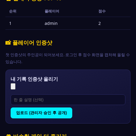
순위
플레이어
점수
1
admin
2
📸 플레이어 인증샷
첫 인증샷의 주인공이 되어보세요. 로그인 후 점수 화면을 캡처해 올릴 수
있습니다.
내 기록 인증샷 올리기
업로드 (관리자 승인 후 공개)