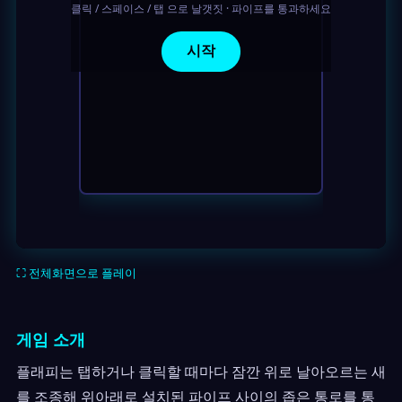
⛶ 전체화면으로 플레이
게임 소개
플래피는 탭하거나 클릭할 때마다 잠깐 위로 날아오르는 새
를 조종해 위아래로 설치된 파이프 사이의 좁은 통로를 통