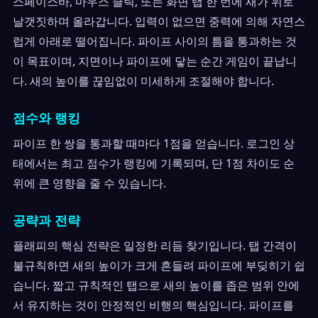
스페이스바, 마우스 클릭, 또는 화면 탭 한 번에 새가 위로
날갯짓하며 올라갑니다. 입력이 없으면 중력에 의해 자연스
럽게 아래로 떨어집니다. 파이프 사이의 틈을 통과하는 것
이 목표이며, 지면이나 파이프에 닿는 순간 게임이 끝납니
다. 새의 높이를 끊임없이 미세하게 조절해야 합니다.
점수와 랭킹
파이프 한 쌍을 통과할 때마다 1점을 얻습니다. 로그인 상
태에서는 최고 점수가 랭킹에 기록되며, 단 1점 차이도 순
위에 큰 영향을 줄 수 있습니다.
공략과 전략
플래피의 핵심 전략은 일정한 리듬 찾기입니다. 탭 간격이
불규칙하면 새의 높이가 크게 흔들려 파이프에 부딪히기 쉽
습니다. 짧고 규칙적인 탭으로 새의 높이를 좁은 범위 안에
서 유지하는 것이 안정적인 비행의 핵심입니다. 파이프를