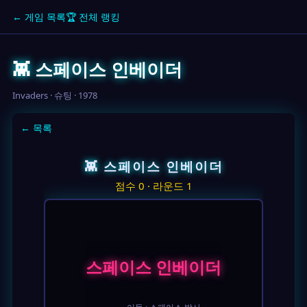
← 게임 목록
🏆 전체 랭킹
👾 스페이스 인베이더
Invaders · 슈팅 · 1978