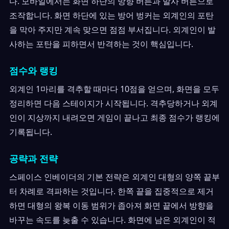
다. 모바일에서는 화면 하단의 방향 버튼과 발사 버튼으로
조작합니다. 화면 하단에 있는 방어 벙커는 외계인의 포탄
을 막아 주지만 계속 맞으면 점점 부서집니다. 외계인이 발
사하는 포탄을 피하면서 반격하는 것이 핵심입니다.
점수와 랭킹
외계인 1마리를 격추할 때마다 10점을 얻으며, 화면을 모두
정리하면 다음 스테이지가 시작됩니다. 격추당하거나 외계
인이 지상까지 내려오면 게임이 끝나고 최종 점수가 랭킹에
기록됩니다.
공략과 전략
스페이스 인베이더의 기본 전략은 외계인 대형의 양쪽 끝부
터 차례로 격파하는 것입니다. 한쪽 끝을 집중적으로 제거
하면 대형의 왕복 이동 범위가 좁아져 화면 끝에서 방향을
바꾸는 속도를 늦출 수 있습니다. 화면에 남은 외계인이 적