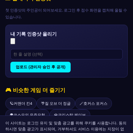
첫 인증샷의 주인공이 되어보세요. 로그인 후 점수 화면을 캡처해 올릴 수
있습니다.
내 기록 인증샷 올리기
업로드 (관리자 승인 후 공개)
🎮 비슷한 게임 더 즐기기
🪐
커맨더 킨4
🌴
질 오브 더 정글
🪄
호커스 포커스
👽
코스모의 우주모험
💎
크리스탈 케이브
이 사이트는 로그인 유지 및 맞춤 광고를 위해 쿠키를 사용합니다. 동의
🕵️
시크릿 에이전트
🐰
재즈 잭래빗
🌌
커맨더 킨1
하시면 맞춤 광고가 표시되며, 거부하셔도 서비스 이용에는 지장이 없