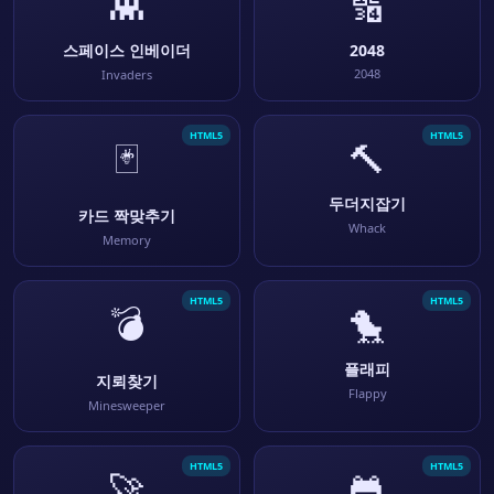
👾
🔢
스페이스 인베이더
2048
2048
Invaders
HTML5
HTML5
🃏
🔨
두더지잡기
카드 짝맞추기
Whack
Memory
HTML5
HTML5
💣
🐤
플래피
지뢰찾기
Flappy
Minesweeper
HTML5
HTML5
🚀
🐸