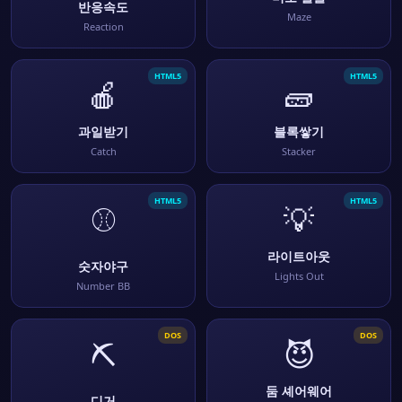
반응속도
Maze
Reaction
HTML5
HTML5
🍎
🧱
과일받기
블록쌓기
Catch
Stacker
HTML5
HTML5
⚾
💡
라이트아웃
숫자야구
Lights Out
Number BB
DOS
DOS
⛏
😈
둠 셰어웨어
디거