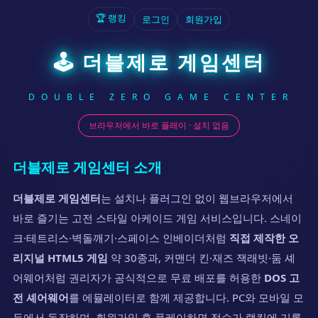
🏆 랭킹
로그인
회원가입
🕹 더블제로 게임센터
D O U B L E Z E R O G A M E C E N T E R
브라우저에서 바로 플레이 · 설치 없음
더블제로 게임센터 소개
더블제로 게임센터
는 설치나 플러그인 없이 웹브라우저에서
바로 즐기는 고전 스타일 아케이드 게임 서비스입니다. 스네이
크·테트리스·벽돌깨기·스페이스 인베이더처럼
직접 제작한 오
리지널 HTML5 게임
약 30종과, 커맨더 킨·재즈 잭래빗·둠 셰
어웨어처럼 권리자가 공식적으로 무료 배포를 허용한
DOS 고
전 셰어웨어
를 에뮬레이터로 함께 제공합니다. PC와 모바일 모
두에서 동작하며, 회원가입 후 플레이하면 점수가 랭킹에 기록