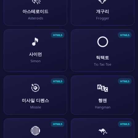
아스테로이드
개구리
Asteroids
Frogger
HTML5
HTML5
🎵
⭕
사이먼
틱택토
Simon
Tic-Tac-Toe
HTML5
HTML5
🎯
🔤
미사일 디펜스
행맨
Missile
Hangman
HTML5
HTML5
🔴
🦘