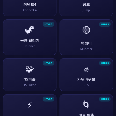
커넥트4
점프
Connect 4
Jump
HTML5
HTML5
🦖
🟡
공룡 달리기
먹깨비
Runner
Muncher
HTML5
HTML5
🧩
✊
15퍼즐
가위바위보
15 Puzzle
RPS
HTML5
HTML5
⚡
🌀
미로 탈출